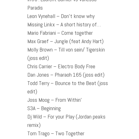
Paradis
Leon Vynehall – Don’t know why
Missing Linkx – A short history of…
Mario Fabriani – Come together
Max Graef – Jungle (feat Andy Hart)
Molly Brown – Till von sein/ Tigerskin
(joss edit)
Chris Carrier – Electro Body Free
Dan Jones – Pharaoh 165 (joss edit)
Todd Terry – Bounce to the Beat (joss
edit)
Joss Moog – From Within’
S3A – Beginning
Dj Wild – For your Play (Jordan peaks
remix)
Tom Trago – Two Together