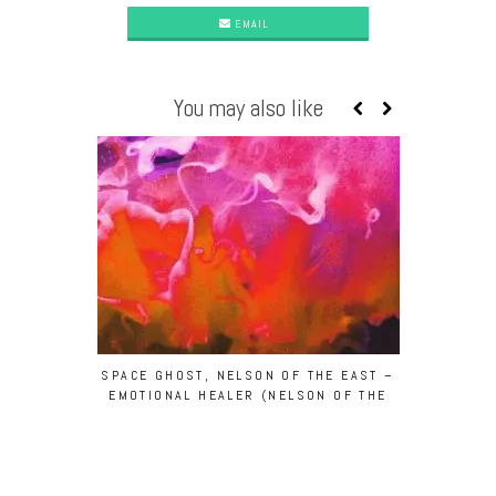
EMAIL
You may also like
SPACE GHOST, NELSON OF THE EAST –
JITWAM –
EMOTIONAL HEALER (NELSON OF THE
EAST’S FOREVER DUB) [TARTELET
RECORDS]