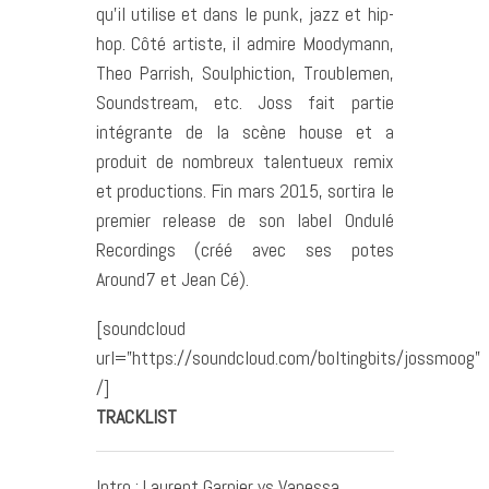
qu’il utilise et dans le punk, jazz et hip-
hop. Côté artiste, il admire Moodymann,
Theo Parrish, Soulphiction, Troublemen,
Soundstream, etc. Joss fait partie
intégrante de la scène house et a
produit de nombreux talentueux remix
et productions. Fin mars 2015, sortira le
premier release de son label Ondulé
Recordings (créé avec ses potes
Around7 et Jean Cé).
[soundcloud
url=”https://soundcloud.com/boltingbits/jossmoog”
/]
TRACKLIST
Intro : Laurent Garnier vs Vanessa