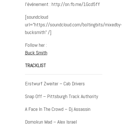
l’événement : http://on.fb.me/1Gcd5fY
[soundcloud
url=”https://soundcloud.com/boltingbits/mixedby-
bucksmith” /]
Follow her :
Buck Smith
TRACKLIST
Erstwurf Zweiter – Cab Drivers
Snap Off – Pittsburgh Track Authority
A Face In The Crowd – Dj Assassin
Domokun Mad – Alex Israel