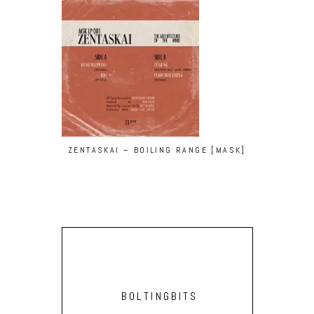
ZENTASKAI – BOILING RANGE [MASK]
BEN GOMORI
(MASSIMILI
BOLTINGBITS