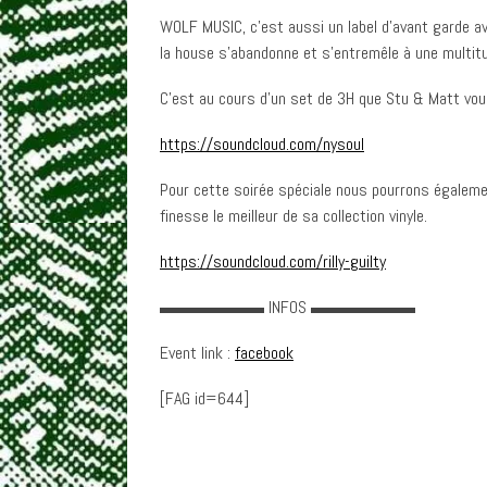
WOLF MUSIC, c’est aussi un label d’avant garde av
la house s’abandonne et s’entremêle à une multit
C’est au cours d’un set de 3H que
Stu & Matt vous
https://soundcloud.com/
nysoul
Pour cette soirée spéciale nous pourrons égaleme
finesse le meilleur de sa collection vinyle.
https://soundcloud.com/
rilly-guilty
▬▬▬▬▬▬ INFOS ▬▬▬▬▬▬
Event link :
facebook
[FAG id=644]