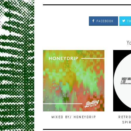
FACEBOOK
TW
Yo
MIXED BY/ HONEYDRIP
RETRO
SPI