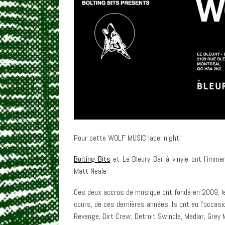
Pour cette WOLF MUSIC label night,
Bolting Bits
et Le Bleury Bar à vinyle ont l’immen
Matt Neale
Ces deux accros de musique ont fondé en 2009, le p
cours, de ces dernières années ils ont eu l’occasi
Revenge, Dirt Crew, Detroit Swindle, Medlar, Grey 