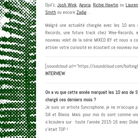
Djul’z,
Josh Wink
,
Agoria
,
Richie Hawtin
ou
Lauren
Smith
ou encore
Zadig
…
Malgré une actualité chargée avec les 10 ans 
Records, une future track chez Wee-Records, e
nouveau volet de la série MIXED BY et nous a c
attiser votre curiosité en écoutant ce nouveau nu
[soundcloud url=”https://soundcloud.com/bolting
INTERVIEW
On a vu que cette année marquait les 10 ans de S
chargé ces derniers mois ?
Je suis un artiste Syncrophone, je ne m’occupe pa
Sill et Blaise. Mais pour moi ils sont comme un
s’écoulera sur toute l’année 2015-16 avec Didie
c’était TOP !