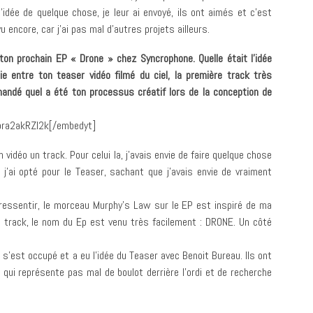
l’idée de quelque chose, je leur ai envoyé, ils ont aimés et c’est
encore, car j’ai pas mal d’autres projets ailleurs.
on prochain EP « Drone » chez Syncrophone. Quelle était l’idée
 entre ton teaser vidéo filmé du ciel, la première track très
emandé quel a été ton processus créatif lors de la conception de
ra2akRZI2k[/embedyt]
idéo un track. Pour celui la, j’avais envie de faire quelque chose
 j’ai opté pour le Teaser, sachant que j’avais envie de vraiment
 ressentir, le morceau Murphy’s Law sur le EP est inspiré de ma
ce track, le nom du Ep est venu très facilement : DRONE. Un côté
’est occupé et a eu l’idée du Teaser avec Benoit Bureau. Ils ont
 qui représente pas mal de boulot derrière l’ordi et de recherche