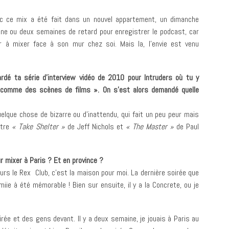
c ce mix a été fait dans un nouvel appartement, un dimanche
une ou deux semaines de retard pour enregistrer le podcast, car
r à mixer face à son mur chez soi. Mais la, l’envie est venu
rdé ta série d’interview vidéo de 2010 pour Intruders où tu y
comme des scènes de films ». On s’est alors demandé quelle
quelque chose de bizarre ou d’inattendu, qui fait un peu peur mais
ntre
« Take Shelter »
de Jeff Nichols et
« The Master »
de Paul
 mixer à Paris ? Et en province ?
urs le Rex Club, c’est la maison pour moi. La dernière soirée que
miie à été mémorable ! Bien sur ensuite, il y a la Concrete, ou je
rée et des gens devant. Il y a deux semaine, je jouais à Paris au