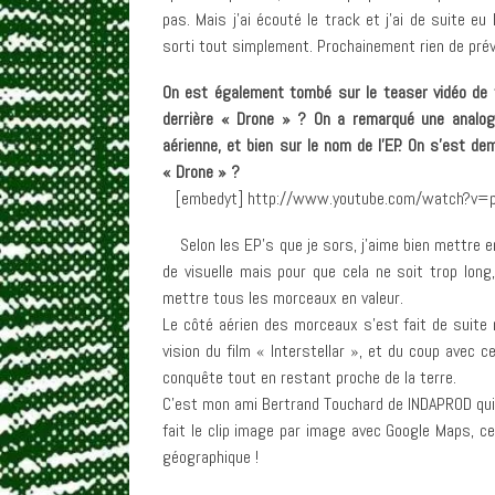
pas. Mais j’ai écouté le track et j’ai de suite eu 
sorti tout simplement. Prochainement rien de prévu 
On est également tombé sur le teaser vidéo de t
derrière « Drone » ? On a remarqué une analogie
aérienne, et bien sur le nom de l’EP. On s’est d
« Drone » ?
[embedyt] http://www.youtube.com/watch?v=p
Selon les EP’s que je sors, j’aime bien mettre en v
de visuelle mais pour que cela ne soit trop long,
mettre tous les morceaux en valeur.
Le côté aérien des morceaux s’est fait de suite
vision du film « Interstellar », et du coup avec 
conquête tout en restant proche de la terre.
C’est mon ami Bertrand Touchard de INDAPROD qui s
fait le clip image par image avec Google Maps, ce
géographique !