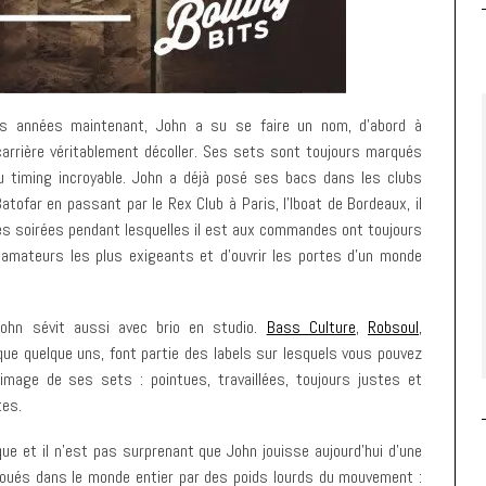
ues années maintenant, John a su se faire un nom, d’abord à
 carrière véritablement décoller. Ses sets sont toujours marqués
 timing incroyable. John a déjà posé ses bacs dans les clubs
atofar en passant par le Rex Club à Paris, l’Iboat de Bordeaux, il
es soirées pendant lesquelles il est aux commandes ont toujours
s amateurs les plus exigeants et d’ouvrir les portes d’un monde
John sévit aussi avec brio en studio.
Bass Culture
,
Robsoul
,
 que quelque uns, font partie des labels sur lesquels vous pouvez
image de ses sets : pointues, travaillées, toujours justes et
tes.
ue et il n’est pas surprenant que John jouisse aujourd’hui d’une
t joués dans le monde entier par des poids lourds du mouvement :