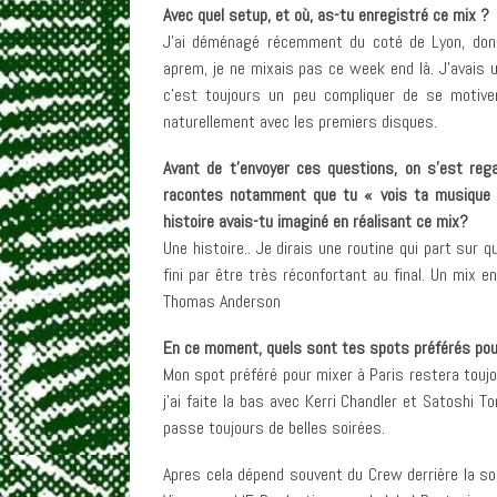
Avec quel setup, et où, as-tu enregistré ce mix ?
J’ai déménagé récemment du coté de Lyon, don
aprem, je ne mixais pas ce week end là. J’avais 
c’est toujours un peu compliquer de se motive
naturellement avec les premiers disques.
Avant de t’envoyer ces questions, on s’est rega
racontes notamment que tu « vois ta musique 
histoire avais-tu imaginé en réalisant ce mix?
Une histoire.. Je dirais une routine qui part sur 
fini par être très réconfortant au final. Un mix e
Thomas Anderson
En ce moment, quels sont tes spots préférés pour
Mon spot préféré pour mixer à Paris restera toujo
j’ai faite la bas avec Kerri Chandler et Satoshi To
passe toujours de belles soirées.
Apres cela dépend souvent du Crew derrière la soi