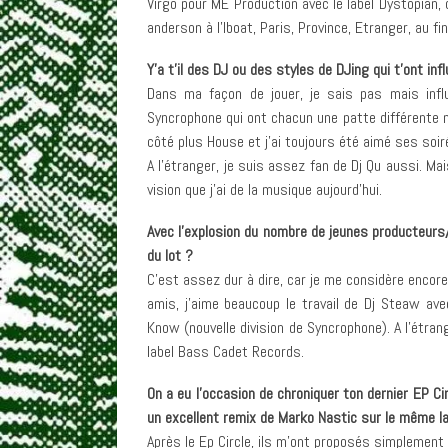
Virgo pour ME Production avec le label Dystopian, 
anderson à l’Iboat, Paris, Province, Etranger, au f
Y’a t’il des DJ ou des styles de DJing qui t’ont i
Dans ma façon de jouer, je sais pas mais influ
Syncrophone qui ont chacun une patte différente ma
côté plus House et j’ai toujours été aimé ses soi
A l’étranger, je suis assez fan de Dj Qu aussi. M
vision que j’ai de la musique aujourd’hui.
Avec l’explosion du nombre de jeunes producteurs/
du lot ?
C’est assez dur à dire, car je me considère encor
amis, j’aime beaucoup le travail de Dj Steaw av
Know (nouvelle division de Syncrophone). A l’étrang
label Bass Cadet Records.
On a eu l’occasion de chroniquer ton dernier EP Ci
un excellent remix de Marko Nastic sur le même lab
Après le Ep Circle, ils m’ont proposés simplement 