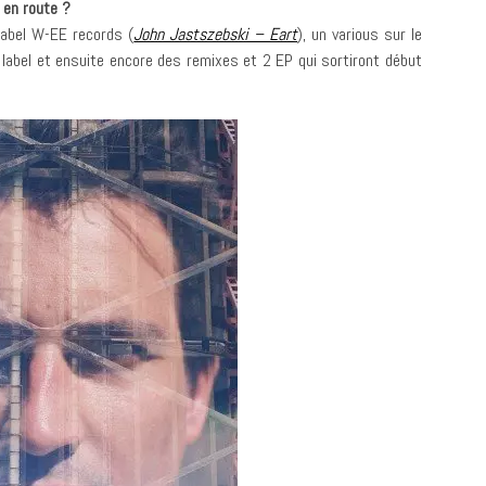
 en route ?
 label W-EE records (
John Jastszebski – Eart
), un various sur le
 label et ensuite encore des remixes et 2 EP qui sortiront début