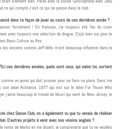
c’était vraiment bien. Pareil avec la soirée Syncrophone avec Joey
inal ce qui compte c’est ce qui se passe dans le club.
nfluencé dans ta façon de jouer au cours de ces dernières année ?
encer forcément ! En francais, j’ai toujours été fan du crew
is avec toujours une sélection de dingue, D’julz bien sur pour le
rées Bass Culture au Rex.
ais les anciens comme Jeff Mills m’ont beaucoup influencé dans la
DJ ces dernières années, quels sont ceux, qui selon toi, sortent
e comme un jeune qui doit prouver pour se faire sa place. Dans me
ec son label Rutilance, 1977 qui est sur le label For Those Who
er j’aime beaucoup le travail de Nicuri qui vient du New Jersey, le
rcle chez Danse Club, on a également vu que tu venais de réaliser
el. D’autres projets à venir avec nos voisins anglais ?
le remix de Marko en me disant, je comprendrai que tu ne veuilles