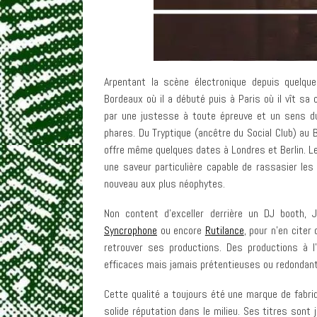
Arpentant la scène électronique depuis quelq
Bordeaux où il a débuté puis à Paris où il vît sa
par une justesse à toute épreuve et un sens du
phares. Du Tryptique (ancêtre du Social Club) au B
offre même quelques dates à Londres et Berlin. L
une saveur particulière capable de rassasier le
nouveau aux plus néophytes.
Non content d’exceller derrière un DJ booth, 
Syncrophone
ou encore
Rutilance
, pour n’en citer
retrouver ses productions. Des productions à l’
efficaces mais jamais prétentieuses ou redondan
Cette qualité a toujours été une marque de fabriq
solide réputation dans le milieu. Ses titres son