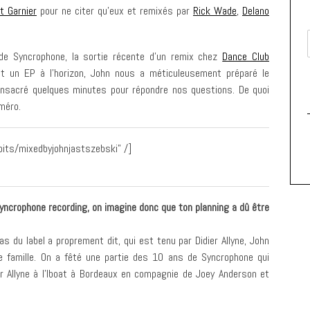
t Garnier
pour ne citer qu’eux et remixés par
Rick Wade
,
Delano
de Syncrophone, la sortie récente d’un remix chez
Dance Club
t un EP à l’horizon, John nous a méticuleusement préparé le
onsacré quelques minutes pour répondre nos questions. De quoi
méro.
bits/mixedbyjohnjastszebski” /]
yncrophone recording, on imagine donc que ton planning a dû être
s du label a proprement dit, qui est tenu par Didier Allyne, John
e famille. On a fêté une partie des 10 ans de Syncrophone qui
r Allyne à l’Iboat à Bordeaux en compagnie de Joey Anderson et