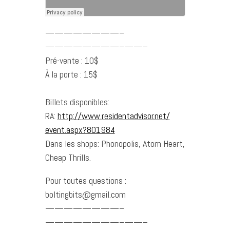
————————–
————————–
——–
Pré-vente : 10$
À la porte : 15$
Billets disponibles:
RA:
http://
www.residentadvisor.net/
event.aspx?801984
Dans les shops: Phonopolis, Atom Heart,
Cheap Thrills.
Pour toutes questions :
boltingbits@gmail.com
————————–
————————–
——–